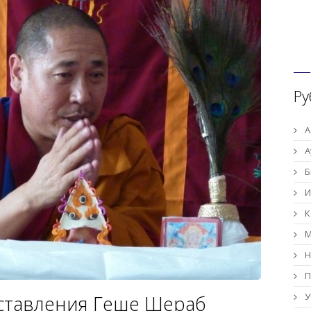
Ру
А
А
Б
И
К
М
Н
П
У
аставления Геше Шераб