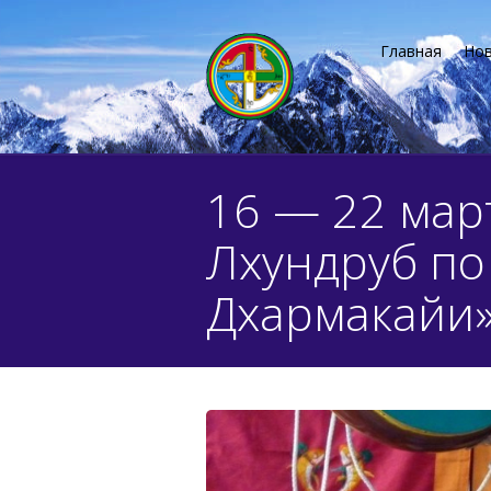
Главная
Но
16 — 22 мар
Лхундруб по
Дхармакайи