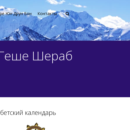
ре Юн Друн Бон
Контакты
 Геше Шераб
бетский календарь