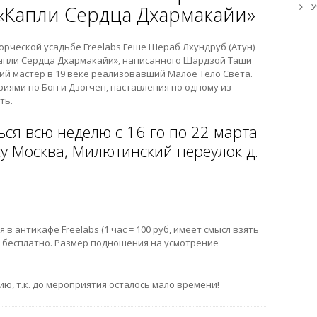
У
 «Капли Сердца Дхармакайи»
орческой усадьбе Freelabs Геше Шераб Лхундруб (Атун)
Капли Сердца Дхармакайи», написанного Шардзой Таши
ий мастер в 19 веке реализовавший Малое Тело Света.
риями по Бон и Дзогчен, наставления по одному из
ть.
ься всю неделю с 16-го по 22 марта
су Москва, Милютинский переулок д.
в антикафе Freelabs (1 час = 100 руб, имеет смысл взять
я бесплатно. Размер подношения на усмотрение
ю, т.к. до мероприятия осталось мало времени!