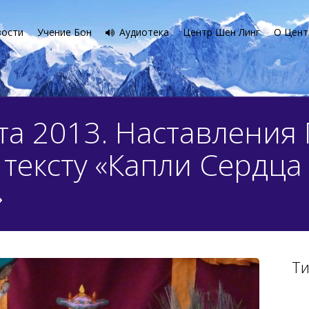
вости
Учение Бон
Аудиотека
Центр Шен Линг
О Цент
та 2013. Наставления
 тексту «Капли Сердца
»
Ти