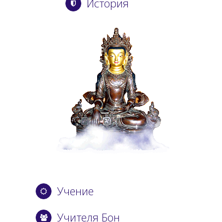
История
Учение
Учителя Бон