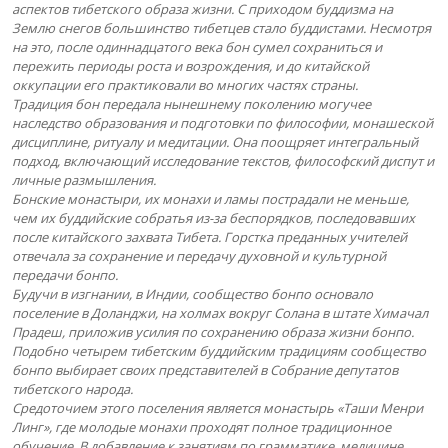
аспектов тибетского образа жизни. С приходом буддизма на
Землю снегов большинство тибетцев стало буддистами. Несмотря
на это, после одиннадцатого века бон сумел сохраниться и
пережить периоды роста и возрождения, и до китайской
оккупации его практиковали во многих частях страны.
Традиция бон передала нынешнему поколению могучее
наследство образования и подготовки по философии, монашеской
дисциплине, ритуалу и медитации. Она поощряет интегральный
подход, включающий исследование текстов, философский диспут и
личные размышления.
Бонские монастыри, их монахи и ламы пострадали не меньше,
чем их буддийские собратья из-за беспорядков, последовавших
после китайского захвата Тибета. Горстка преданных учителей
отвечала за сохранение и передачу духовной и культурной
передачи бонпо.
Будучи в изгнании, в Индии, сообщество бонпо основало
поселение в Доланджи, на холмах вокруг Солана в штате Химачал
Прадеш, приложив усилия по сохранению образа жизни бонпо.
Подобно четырем тибетским буддийским традициям сообщество
бонпо выбирает своих представителей в Собрание депутатов
тибетского народа.
Средоточием этого поселения является монастырь «Таши Менри
Линг», где молодые монахи проходят полное традиционное
обучение. В добавление к занятиям по грамматике, медицине,