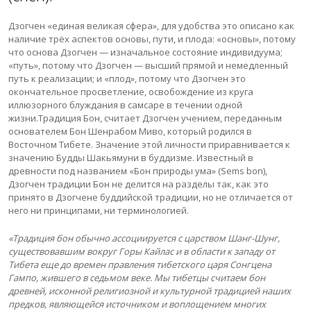
Дзогчен «единая великая сфера», для удобства это описано как
наличие трёх аспектов основы, пути, и плода: «основы», потому
что основа Дзогчен — изначальное состояние индивидуума;
«путь», потому что Дзогчен — высший прямой и немедленный
путь к реализации; и «плод», потому что Дзогчен это
окончательное просветление, освобождение из круга
иллюзорного блуждания в самсаре в течении одной
жизни.Традиция Бон, считает Дзогчен учением, переданным
основателем Бон Шенрабом Миво, который родился в
Восточном Тибете. Значение этой личности приравнивается к
значению Будды Шакьямуни в буддизме. Известный в
древности под названием «Бон природы ума» (Sems bon),
Дзогчен традиции Бон не делится на разделы так, как это
принято в Дзогчене буддийской традиции, но не отличается от
него ни принципами, ни терминологией.
«Традиция бон обычно ассоциируется с царством Шанг-Шунг,
существовавшим вокруг Горы Кайлас и в области к западу от
Тибета еще до времен правления тибетского царя Сонгцена
Гампо, жившего в седьмом веке. Мы тибетцы считаем бон
древней, исконной религиозной и культурной традицией наших
предков, являющейся источником и воплощением многих