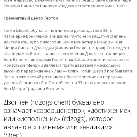
-Святейшество Далай-лама XIV, из его предисловия к книге Геше
Тензина Вангьяла Ринпоче «Чудеса естественного ума», 1993 г.
Тренинговый центр Тертон
Тогми Шераб обучался под личным руководством 33-го
патриарха Бон (Менри Тридзина Ринпоче) и защитил степень
доктора (геше) по философии Бон в монастыре Менри «Таши
Менри Линг», в Доланджи (Химачал Прадеш, Индия). Он владеет
знанием Ати-йоги — наивысшего учения Дзогчен в традиции
Бон. В настоящее время Геше Тогми Шераб живёт и работает в
монастыре Менри и является преподавателем нескольких
высоких перерождённых лам — тулку. Тогми Шераб прибывает в
Россию уже третий раз и имеет благословение на передачу
учения Дзогчен от Его Святейшества 33-го патриарха религии
Бон Менри Тридзина Ринпоче.
Дзогчен (rdzogs chen) буквально
означает «совершенство», «достижение»,
или «исполнение» (rdzogs), которое
является «полным» или «великим»
(chen).